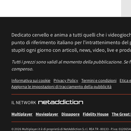
Dedicato cervello e anima a tutti quelli che i videogiochi
punto di riferimento italiano per l'intrattenimento del 
stupiti ogni giorno con articoli, news, video, live e prod
Tutti i prezzi sono validi al momento della pubblicazione. Se 
compenso.
Informativa sui cookie
Privacy Policy
Termini e condizioni
Etica 
Aggiorna le impostazioni di tracciamento della pubblicità
IL NETWORK
Multiplayer
Movieplayer
Dissapore
Fidelity House
The Great
© 2026 Multiplayer.it è di proprietà di NetAddiction S.r.l. REA TR - 80133 - P.iva: 012065