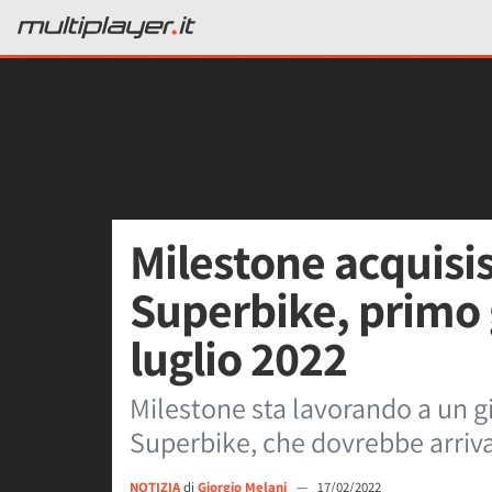
Milestone acquisis
Superbike, primo g
luglio 2022
Milestone sta lavorando a un gi
Superbike, che dovrebbe arriva
NOTIZIA
di
Giorgio Melani
—
17/02/2022