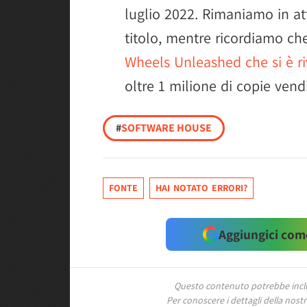
luglio 2022. Rimaniamo in at
titolo, mentre ricordiamo ch
Wheels Unleashed che si è ri
oltre 1 milione di copie vendi
#
SOFTWARE HOUSE
FONTE
HAI NOTATO ERRORI?
Aggiungici come
Questo contenuto potrebbe includ
Per conoscere i dettagli della nostra