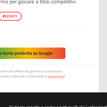
rmo per giocare a titoli competitivi.
#
SCONTI
 fonte preferita su Google
ere link affiliati che generano commissioni.
 policy editoriale, è disponibile la
pagina etica
.
Dedicato cervello e anima a tutti quelli che i videogiochi