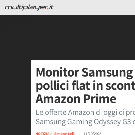
Monitor Samsung 
pollici flat in scon
Amazon Prime
Le offerte Amazon di oggi ci p
Samsung Gaming Odyssey G3 da 2
NOTIZIA
di
Simone Lelli
—
11/10/2023