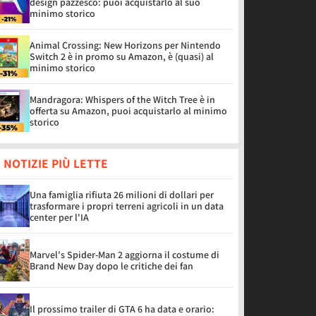
design pazzesco: puoi acquistarlo al suo
minimo storico
Animal Crossing: New Horizons per Nintendo
Switch 2 è in promo su Amazon, è (quasi) al
minimo storico
Mandragora: Whispers of the Witch Tree è in
offerta su Amazon, puoi acquistarlo al minimo
storico
 NOTIZIE PIÙ LETTE
Una famiglia rifiuta 26 milioni di dollari per
trasformare i propri terreni agricoli in un data
center per l'IA
Marvel's Spider-Man 2 aggiorna il costume di
Brand New Day dopo le critiche dei fan
Il prossimo trailer di GTA 6 ha data e orario: