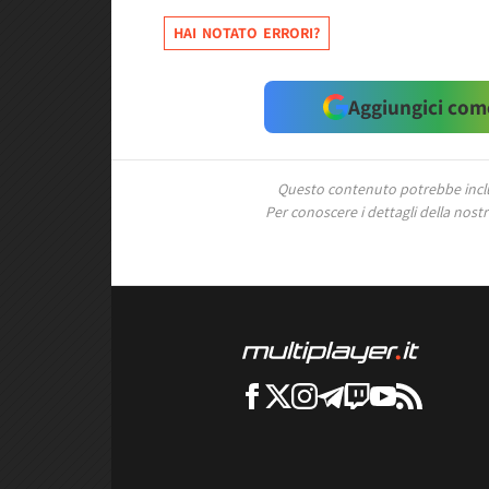
HAI NOTATO ERRORI?
Aggiungici come
Questo contenuto potrebbe includ
Per conoscere i dettagli della nostra