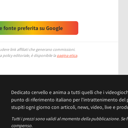
 fonte preferita su Google
ere link affiliati che generano commissioni.
 policy editoriale, è disponibile la
pagina etica
.
Dedicato cervello e anima a tutti quelli che i videogiochi
punto di riferimento italiano per l'intrattenimento del 
stupiti ogni giorno con articoli, news, video, live e prod
Tutti i prezzi sono validi al momento della pubblicazione. Se 
compenso.