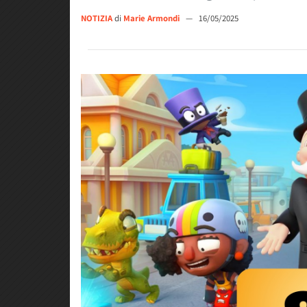
NOTIZIA
di
Marie Armondi
—
16/05/2025