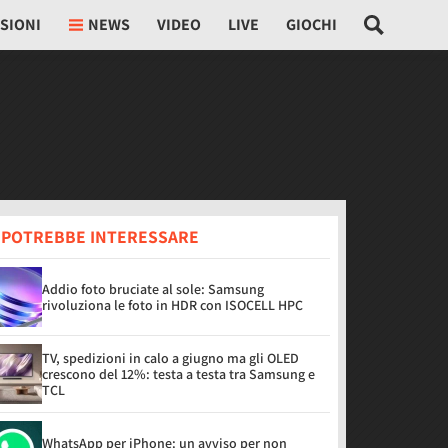
SIONI
NEWS
VIDEO
LIVE
GIOCHI
I POTREBBE INTERESSARE
Addio foto bruciate al sole: Samsung
rivoluziona le foto in HDR con ISOCELL HPC
TV, spedizioni in calo a giugno ma gli OLED
crescono del 12%: testa a testa tra Samsung e
TCL
WhatsApp per iPhone: un avviso per non