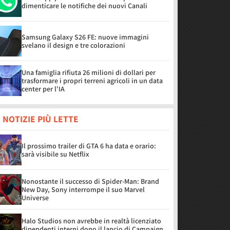
dimenticare le notifiche dei nuovi Canali
Samsung Galaxy S26 FE: nuove immagini
svelano il design e tre colorazioni
Una famiglia rifiuta 26 milioni di dollari per
trasformare i propri terreni agricoli in un data
center per l'IA
 NOTIZIE PIÙ LETTE
Il prossimo trailer di GTA 6 ha data e orario:
sarà visibile su Netflix
Nonostante il successo di Spider-Man: Brand
New Day, Sony interrompe il suo Marvel
Universe
Halo Studios non avrebbe in realtà licenziato
dipendenti interni dopo il lancio di Campaign