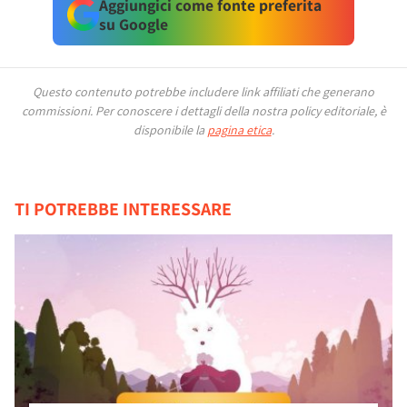
Aggiungici come fonte preferita
su Google
Questo contenuto potrebbe includere link affiliati che generano
commissioni.
Per conoscere i dettagli della nostra policy editoriale, è
disponibile la
pagina etica
.
TI POTREBBE INTERESSARE