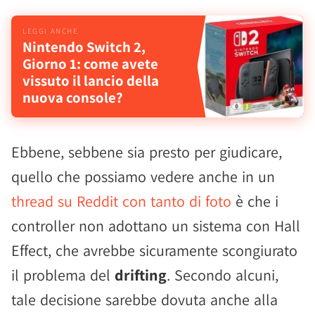
Nintendo Switch 2,
Giorno 1: come avete
vissuto il lancio della
nuova console?
Ebbene, sebbene sia presto per giudicare,
quello che possiamo vedere anche in un
thread su Reddit con tanto di foto
è che i
controller non adottano un sistema con Hall
Effect, che avrebbe sicuramente scongiurato
il problema del
drifting
. Secondo alcuni,
tale decisione sarebbe dovuta anche alla