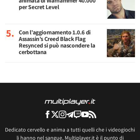
animata di Warhammer 40.000
per Secret Level
Con l’aggiornamento 1.0.6 di
Assassin’s Creed Black Flag
Resynced si può nascondere la
cerbottana
Dedicato cervello e anima a tutti quelli che i videogiochi
li hanno nel sangue, Multiplayer.it è il punto di