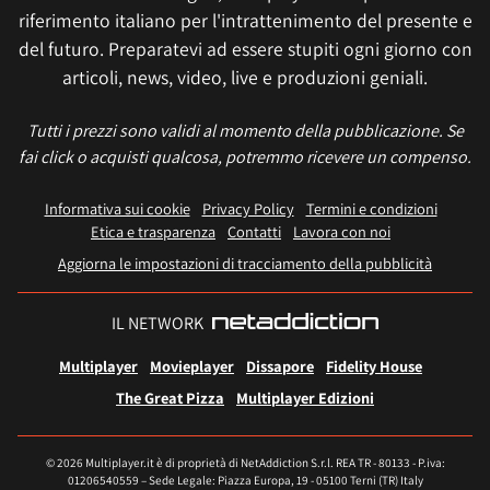
riferimento italiano per l'intrattenimento del presente e
del futuro. Preparatevi ad essere stupiti ogni giorno con
articoli, news, video, live e produzioni geniali.
Tutti i prezzi sono validi al momento della pubblicazione. Se
fai click o acquisti qualcosa, potremmo ricevere un compenso.
Informativa sui cookie
Privacy Policy
Termini e condizioni
Etica e trasparenza
Contatti
Lavora con noi
Aggiorna le impostazioni di tracciamento della pubblicità
IL NETWORK
Multiplayer
Movieplayer
Dissapore
Fidelity House
The Great Pizza
Multiplayer Edizioni
© 2026 Multiplayer.it è di proprietà di NetAddiction S.r.l. REA TR - 80133 - P.iva:
01206540559 – Sede Legale: Piazza Europa, 19 - 05100 Terni (TR) Italy