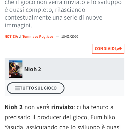
che il gioco non verrà rinviato e lo sviluppo
è quasi completo, rilasciando
contestualmente una serie di nuove
immagini.
NOTIZIA
di
Tommaso Pugliese
—
18/01/2020
CONDIVIDI
Nioh 2
TUTTO SUL GIOCO
Nioh 2
non verrà
rinviato
: ci ha tenuto a
precisarlo il producer del gioco, Fumihiko
Yasuda, assicurando che lo sviluppo è quasi