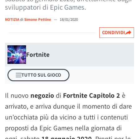
sviluppatori di Epic Games.
NOTIZIA
di
Simone Pettine
—
18/01/2020
CONDIVIDI
Fortnite
TUTTO SUL GIOCO
Il nuovo
negozio
di
Fortnite Capitolo 2
è
arrivato, e arriva dunque il momento di dare
un'occhiata più da vicino a tutti i contenuti
proposti da Epic Games nella giornata di
oggi, sabato
18 gennaio 2020
. Pronti per le