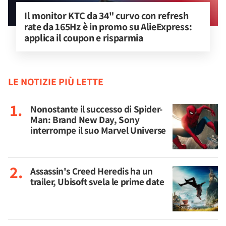
Il monitor KTC da 34" curvo con refresh 
rate da 165Hz è in promo su AlieExpress: 
applica il coupon e risparmia
LE NOTIZIE PIÙ LETTE
Nonostante il successo di Spider-
Man: Brand New Day, Sony
interrompe il suo Marvel Universe
Assassin's Creed Heredis ha un
trailer, Ubisoft svela le prime date