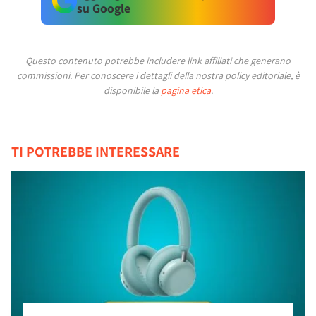
su Google
Questo contenuto potrebbe includere link affiliati che generano
commissioni.
Per conoscere i dettagli della nostra policy editoriale, è
disponibile la
pagina etica
.
TI POTREBBE INTERESSARE