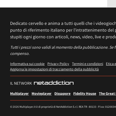
Dedicato cervello e anima a tutti quelli che i videogiochi
punto di riferimento italiano per l'intrattenimento del 
stupiti ogni giorno con articoli, news, video, live e prod
Tutti i prezzi sono validi al momento della pubblicazione. Se 
compenso.
Informativa sui cookie
Privacy Policy
Termini e condizioni
Etica 
Aggiorna le impostazioni di tracciamento della pubblicità
IL NETWORK
Multiplayer
Movieplayer
Dissapore
Fidelity House
The Great
© 2026 Multiplayer.it è di proprietà di NetAddiction S.r.l. REA TR - 80133 - P.iva: 012065