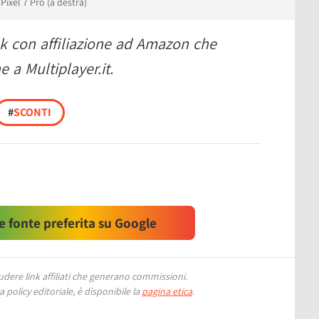
Pixel 7 Pro (a destra)
nk con affiliazione ad Amazon che
 a Multiplayer.it.
#
SCONTI
 fonte preferita su Google
ere link affiliati che generano commissioni.
 policy editoriale, è disponibile la
pagina etica
.