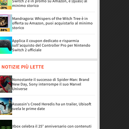
Switch 2 è in promo su Amazon, è (quasi) al
minimo storico
Mandragora: Whispers of the Witch Tree è in
offerta su Amazon, puoi acquistarlo al minimo
storico
Applica il coupon dedicato e risparmia
sull'acquisto del Controller Pro per Nintendo
Switch 2 ufficiale
 NOTIZIE PIÙ LETTE
Nonostante il successo di Spider-Man: Brand
New Day, Sony interrompe il suo Marvel
Universe
Assassin's Creed Heredis ha un trailer, Ubisoft
svela le prime date
Xbox celebra il 25° anniversario con contenuti