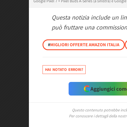
Google Pixel 7 + Pixel Buds A-Series (a sinistra) e Google 
Questa notizia include un li
può fruttare una commissione
#
MIGLIORI OFFERTE AMAZON ITALIA
HAI NOTATO ERRORI?
Aggiungici come
Questo contenuto potrebbe includ
Per conoscere i dettagli della nostra