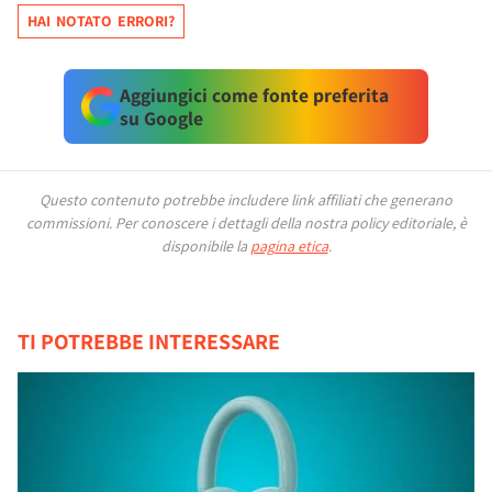
HAI NOTATO ERRORI?
Aggiungici come fonte preferita
su Google
Questo contenuto potrebbe includere link affiliati che generano
commissioni.
Per conoscere i dettagli della nostra policy editoriale, è
disponibile la
pagina etica
.
TI POTREBBE INTERESSARE