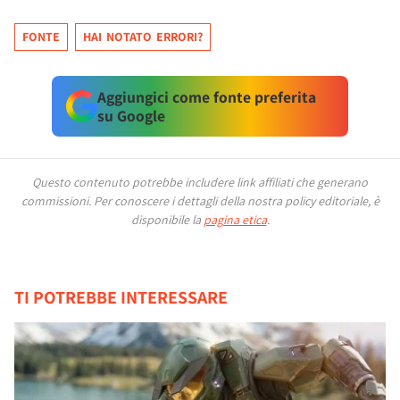
FONTE
HAI NOTATO ERRORI?
Aggiungici come fonte preferita
su Google
Questo contenuto potrebbe includere link affiliati che generano
commissioni.
Per conoscere i dettagli della nostra policy editoriale, è
disponibile la
pagina etica
.
TI POTREBBE INTERESSARE