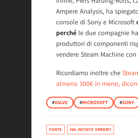
Infine, Piers Harding-Rolls, c
Ampere Analysis, ha spiegato
console di Sony e Microsoft
perché
le due compagnie hann
produttori di componenti ris
vendere Steam Machine con la
Ricordiamo inoltre che
Steam
almeno 300€ in meno, dicono 
#
VALVE
#
MICROSOFT
#
SONY
FONTE
HAI NOTATO ERRORI?