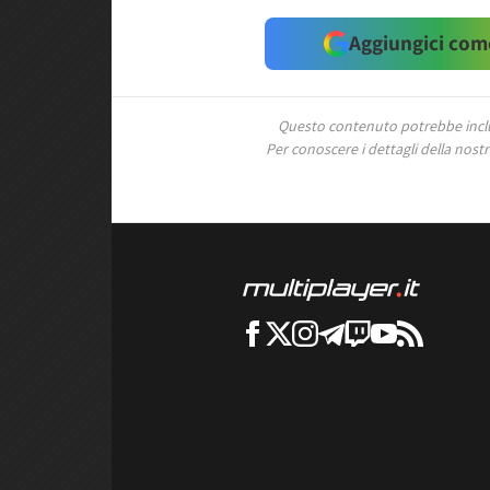
Aggiungici come
Questo contenuto potrebbe includ
Per conoscere i dettagli della nostra