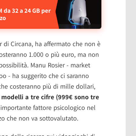
M da 32 a 24 GB per
zzo
or di Circana, ha affermato che non è
costeranno 1.000 o più euro, ma non
possibilità. Manu Rosier - market
oo - ha suggerito che ci saranno
che costeranno più di mille dollari,
i
modelli a tre cifre (999€ sono tre
importante fattore psicologico nel
zzo che non va sottovalutato.