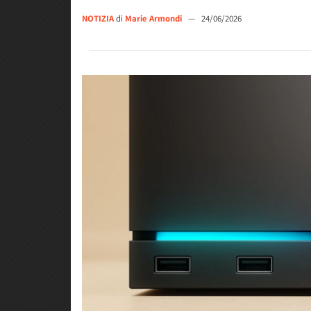
NOTIZIA
di
Marie Armondi
—
24/06/2026