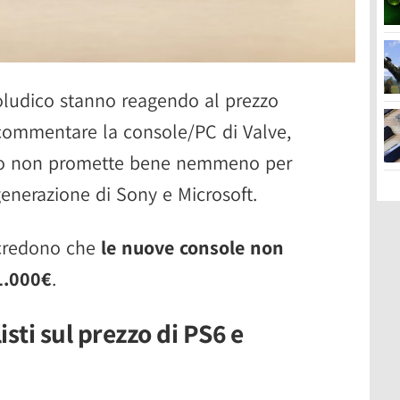
eoludico stanno reagendo al prezzo
 commentare la console/PC di Valve,
to non promette bene nemmeno per
 generazione di Sony e Microsoft.
i credono che
le nuove console non
1.000€
.
sti sul prezzo di PS6 e