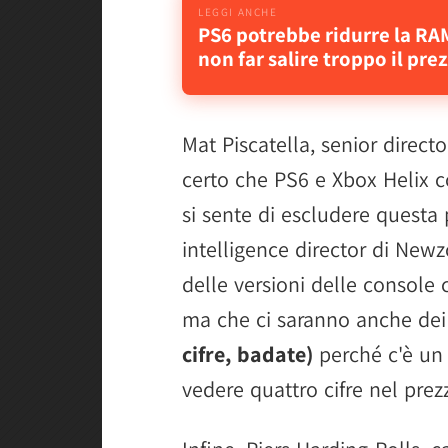
PS6 potrebbe ridurre la RA
non far salire troppo il pre
Mat Piscatella, senior direct
certo che PS6 e Xbox Helix 
si sente di escludere questa 
intelligence director di Newz
delle versioni delle console 
ma che ci saranno anche de
cifre, badate)
perché c'è un 
vedere quattro cifre nel pre