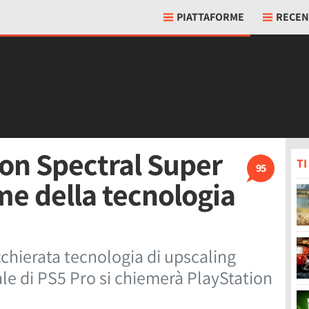
PIATTAFORME
RECEN
ion Spectral Super
T
95
me della tecnologia
cchierata tecnologia di upscaling
iale di PS5 Pro si chiemerà PlayStation