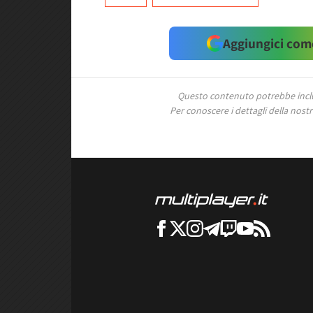
Aggiungici come
Questo contenuto potrebbe includ
Per conoscere i dettagli della nostra