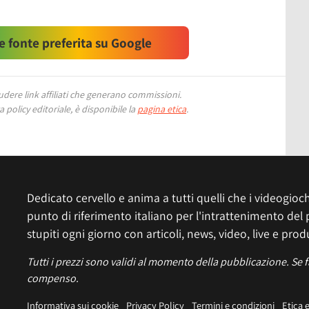
 fonte preferita su Google
ere link affiliati che generano commissioni.
 policy editoriale, è disponibile la
pagina etica
.
Dedicato cervello e anima a tutti quelli che i videogiochi
punto di riferimento italiano per l'intrattenimento del 
stupiti ogni giorno con articoli, news, video, live e prod
Tutti i prezzi sono validi al momento della pubblicazione. Se 
compenso.
Informativa sui cookie
Privacy Policy
Termini e condizioni
Etica 