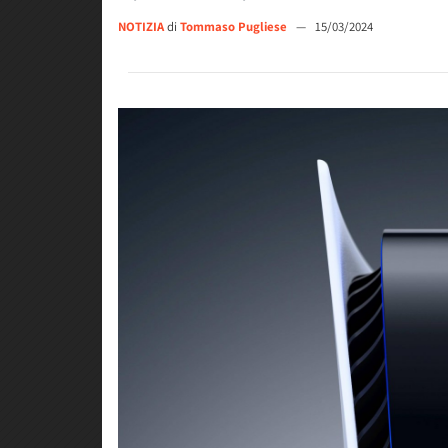
NOTIZIA
di
Tommaso Pugliese
—
15/03/2024