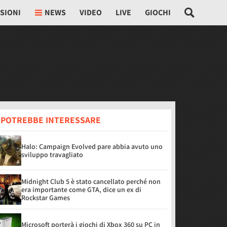
SIONI
NEWS
VIDEO
LIVE
GIOCHI
I POTREBBE INTERESSARE
Halo: Campaign Evolved pare abbia avuto uno
sviluppo travagliato
Midnight Club 5 è stato cancellato perché non
era importante come GTA, dice un ex di
Rockstar Games
Microsoft porterà i giochi di Xbox 360 su PC in