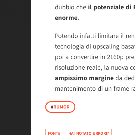
dubbio che
il potenziale di
enorme
.
Potendo infatti limitare il re
tecnologia di upscaling basata
poi a convertire in 2160p pre
risoluzione reale, la nuova 
ampissimo margine
da dedic
mantenimento di un frame rat
#
RUMOR
FONTE
HAI NOTATO ERRORI?