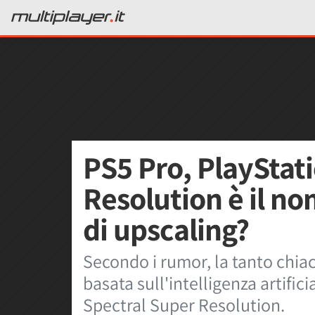
PS5 Pro, PlayStat
Resolution è il no
di upscaling?
Secondo i rumor, la tanto chia
basata sull'intelligenza artific
Spectral Super Resolution.