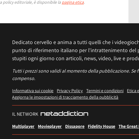
 policy editoriale, è disponibile la
pagina etica
.
Dedicato cervello e anima a tutti quelli che i videogiochi
punto di riferimento italiano per l'intrattenimento del 
stupiti ogni giorno con articoli, news, video, live e prod
Tutti i prezzi sono validi al momento della pubblicazione. Se 
compenso.
Informativa sui cookie
Privacy Policy
Termini e condizioni
Etica 
Aggiorna le impostazioni di tracciamento della pubblicità
IL NETWORK
Multiplayer
Movieplayer
Dissapore
Fidelity House
The Great