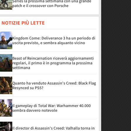
Series la prossima settimana con una grande
patch e il crossover con Porsche
 NOTIZIE PIÙ LETTE
Kingdom Come: Deliverance 3 ha un periodo di
uscita previsto, e sembra alquanto vicino
Beast of Reincarnation riceverà aggiornamenti
regolari, il primo è in programma la prossima
settimana
Quanto ha venduto Assassin's Creed: Black Flag
Resynced su PS5?
Il gameplay di Total War: Warhammer 40.000
sembra davvero notevole
Il director di Assassin's Creed: Valhalla torna in