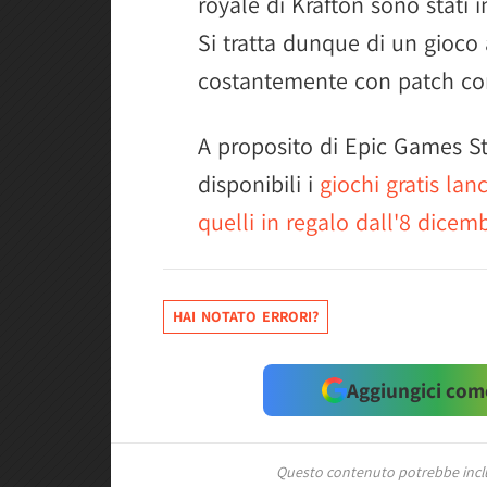
royale di Krafton sono stati i
Si tratta dunque di un gioco
costantemente con patch corr
A proposito di Epic Games S
disponibili i
giochi gratis lanc
quelli in regalo dall'8 dicem
HAI NOTATO ERRORI?
Aggiungici come
Questo contenuto potrebbe includ