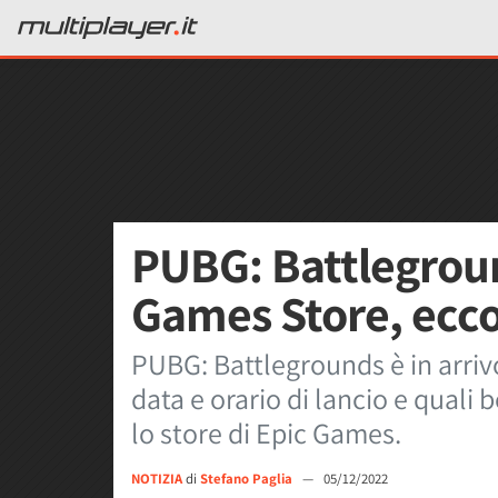
PUBG: Battlegroun
Games Store, ecco
PUBG: Battlegrounds è in arri
data e orario di lancio e quali 
lo store di Epic Games.
NOTIZIA
di
Stefano Paglia
—
05/12/2022