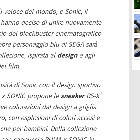
ù veloce del mondo, e Sonic, il
, hanno deciso di unire nuovamente
ncio del blockbuster cinematografico
ebre personaggio blu di SEGA sarà
lezione, ispirata al
design
e agli
el film
.
osità di Sonic con il design sportivo
A x SONIC propone le
sneaker
RS-X³
e colorazioni dal design a griglia
, con esplosioni di colori accesi e
i che per bambini. Della collezione
a con cappuccio PUMA x SONIC in