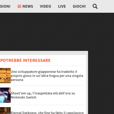
SIONI
NEWS
VIDEO
LIVE
GIOCHI
I POTREBBE INTERESSARE
Uno sviluppatore giapponese ha tradotto il
proprio gioco in un'altra lingua per una singola
persona
Shoot'em up, l'inaspettata età dell'oro su
Nintendo Switch
Eternal Darkness: che fine ha fatto il capolavoro