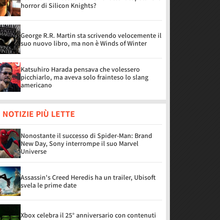
horror di Silicon Knights?
George R.R. Martin sta scrivendo velocemente il
suo nuovo libro, ma non è Winds of Winter
Katsuhiro Harada pensava che volessero
picchiarlo, ma aveva solo frainteso lo slang
americano
 NOTIZIE PIÙ LETTE
Nonostante il successo di Spider-Man: Brand
New Day, Sony interrompe il suo Marvel
Universe
Assassin's Creed Heredis ha un trailer, Ubisoft
svela le prime date
Xbox celebra il 25° anniversario con contenuti