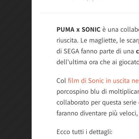
PUMA x SONIC
è una collab
riuscita. Le magliette, le sca
di SEGA fanno parte di una
dell'ultima ora che ai giocato
Col
film di Sonic in uscita ne
porcospino blu di moltiplic
collaborato per questa serie 
faranno diventare più veloci
Ecco tutti i dettagli: