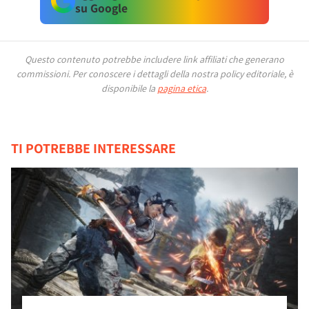
su Google
Questo contenuto potrebbe includere link affiliati che generano
commissioni.
Per conoscere i dettagli della nostra policy editoriale, è
disponibile la
pagina etica
.
TI POTREBBE INTERESSARE