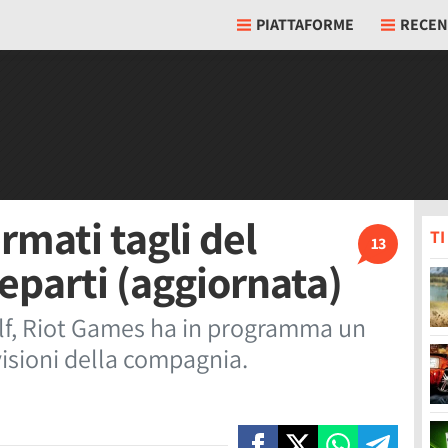
PIATTAFORME
RECEN
mati tagli del
T
13
reparti (aggiornata)
olf, Riot Games ha in programma un
ivisioni della compagnia.