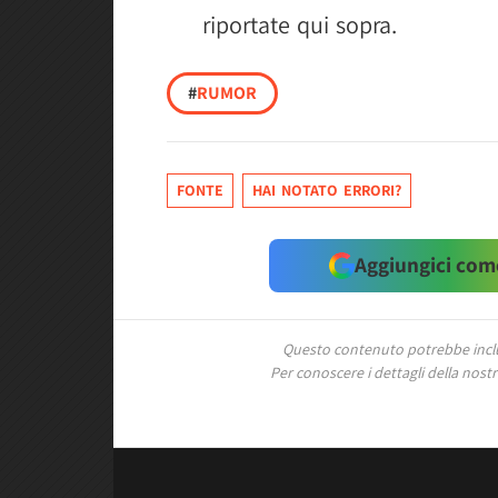
riportate qui sopra.
#
RUMOR
FONTE
HAI NOTATO ERRORI?
Aggiungici come
Questo contenuto potrebbe includ
Per conoscere i dettagli della nostra