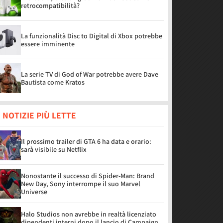
retrocompatibilità?
La funzionalità Disc to Digital di Xbox potrebbe
essere imminente
La serie TV di God of War potrebbe avere Dave
Bautista come Kratos
 NOTIZIE PIÙ LETTE
Il prossimo trailer di GTA 6 ha data e orario:
sarà visibile su Netflix
Nonostante il successo di Spider-Man: Brand
New Day, Sony interrompe il suo Marvel
Universe
Halo Studios non avrebbe in realtà licenziato
dipendenti interni dopo il lancio di Campaign