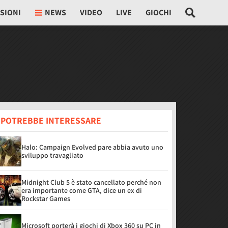
SIONI
NEWS
VIDEO
LIVE
GIOCHI
I POTREBBE INTERESSARE
Halo: Campaign Evolved pare abbia avuto uno
sviluppo travagliato
Midnight Club 5 è stato cancellato perché non
era importante come GTA, dice un ex di
Rockstar Games
Microsoft porterà i giochi di Xbox 360 su PC in