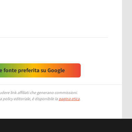
 fonte preferita su Google
ere link affiliati che generano commissioni.
 policy editoriale, è disponibile la
pagina etica
.