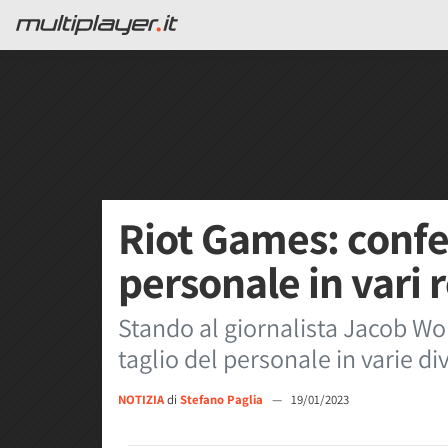
Riot Games: confer
personale in vari 
Stando al giornalista Jacob W
taglio del personale in varie d
NOTIZIA
di
Stefano Paglia
—
19/01/2023