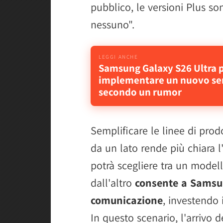
pubblico, le versioni Plus son
nessuno".
Samsung Galaxy S26 Ultra 
implementare un nuovo se
secondo un rumor
Semplificare le linee di pro
da un lato rende più chiara l
potrà scegliere tra un modell
dall'altro
consente a Samsun
comunicazione
, investendo 
In questo scenario, l'arrivo 