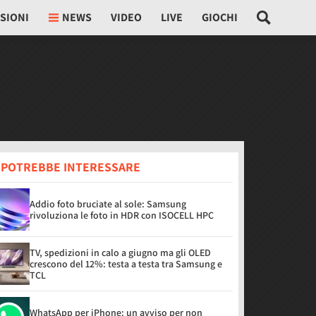
SIONI
NEWS
VIDEO
LIVE
GIOCHI
I POTREBBE INTERESSARE
Addio foto bruciate al sole: Samsung
rivoluziona le foto in HDR con ISOCELL HPC
TV, spedizioni in calo a giugno ma gli OLED
crescono del 12%: testa a testa tra Samsung e
TCL
WhatsApp per iPhone: un avviso per non