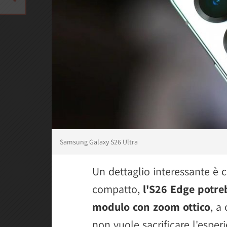
Samsung Galaxy S26 Ultra
Un dettaglio interessante è c
compatto,
l'S26 Edge potr
modulo con zoom ottico
, a
non vuole sacrificare l'esperi