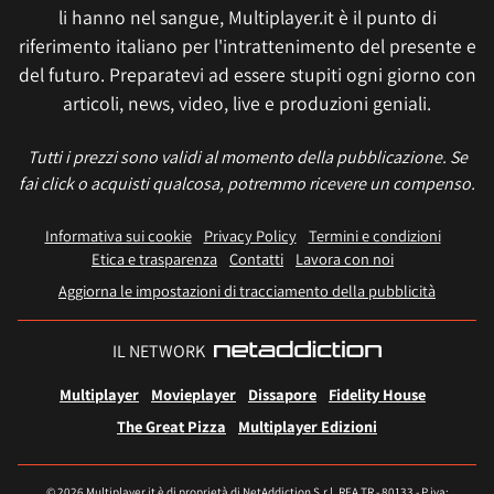
li hanno nel sangue, Multiplayer.it è il punto di
riferimento italiano per l'intrattenimento del presente e
del futuro. Preparatevi ad essere stupiti ogni giorno con
articoli, news, video, live e produzioni geniali.
Tutti i prezzi sono validi al momento della pubblicazione. Se
fai click o acquisti qualcosa, potremmo ricevere un compenso.
Informativa sui cookie
Privacy Policy
Termini e condizioni
Etica e trasparenza
Contatti
Lavora con noi
Aggiorna le impostazioni di tracciamento della pubblicità
IL NETWORK
Multiplayer
Movieplayer
Dissapore
Fidelity House
The Great Pizza
Multiplayer Edizioni
© 2026 Multiplayer.it è di proprietà di NetAddiction S.r.l. REA TR - 80133 - P.iva: