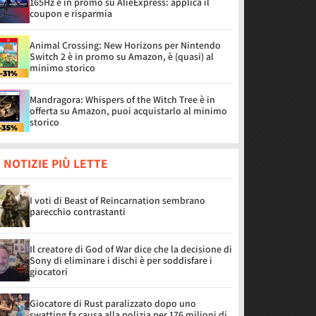
165Hz è in promo su AlieExpress: applica il
coupon e risparmia
Animal Crossing: New Horizons per Nintendo
Switch 2 è in promo su Amazon, è (quasi) al
minimo storico
Mandragora: Whispers of the Witch Tree è in
offerta su Amazon, puoi acquistarlo al minimo
storico
 NOTIZIE PIÙ LETTE
I voti di Beast of Reincarnation sembrano
parecchio contrastanti
Il creatore di God of War dice che la decisione di
Sony di eliminare i dischi è per soddisfare i
giocatori
Giocatore di Rust paralizzato dopo uno
swatting fa causa alla polizia per 176 milioni di