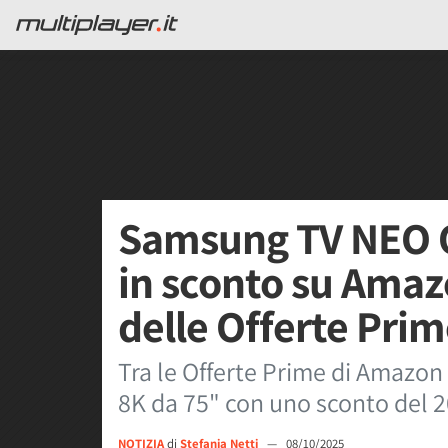
Samsung TV NEO Q
in sconto su Amaz
delle Offerte Pri
Tra le Offerte Prime di Amazo
8K da 75" con uno sconto del 
NOTIZIA
di
Stefania Netti
—
08/10/2025