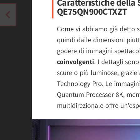
Caratteristiche dell
QE75QN900CTXZT
Come vi abbiamo già detto si 
quindi dalle dimensioni piutt
godere di immagini spettaco
coinvolgenti
. I dettagli son
scure o più luminose, grazie
Technology Pro. Le immagini 
Quantum Processor 8K, ment
multidirezionale offre un'es