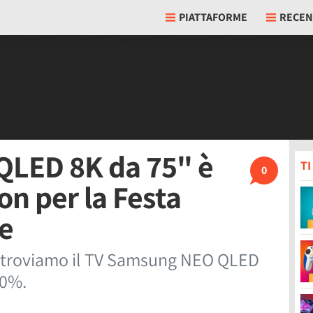
PIATTAFORME
RECEN
LED 8K da 75" è
T
0
on per la Festa
me
n troviamo il TV Samsung NEO QLED
20%.