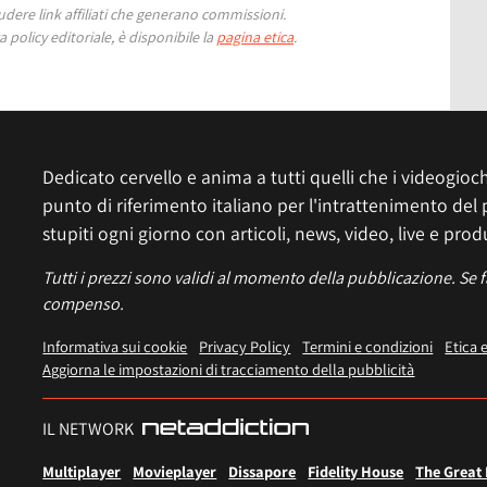
ere link affiliati che generano commissioni.
 policy editoriale, è disponibile la
pagina etica
.
Dedicato cervello e anima a tutti quelli che i videogiochi
punto di riferimento italiano per l'intrattenimento del 
stupiti ogni giorno con articoli, news, video, live e prod
Tutti i prezzi sono validi al momento della pubblicazione. Se 
compenso.
Informativa sui cookie
Privacy Policy
Termini e condizioni
Etica 
Aggiorna le impostazioni di tracciamento della pubblicità
IL NETWORK
Multiplayer
Movieplayer
Dissapore
Fidelity House
The Great