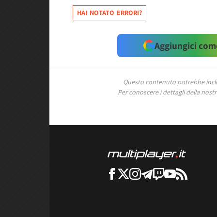
HAI NOTATO ERRORI?
Aggiungici come
Questo contenuto potrebbe includ
Per conoscere i dettagli della nostra