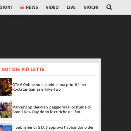
SIONI
NEWS
VIDEO
LIVE
GIOCHI
 NOTIZIE PIÙ LETTE
GTA 6 Online non sarebbe una priorità per
Rockstar Games e Take-Two
Marvel's Spider-Man 2 aggiorna il costume di
Brand New Day dopo le critiche dei fan
Il publisher di GTA 6 approva l'abbandono dei