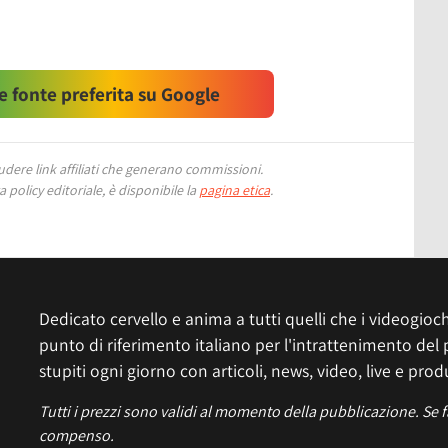
 fonte preferita su Google
ere link affiliati che generano commissioni.
 policy editoriale, è disponibile la
pagina etica
.
Dedicato cervello e anima a tutti quelli che i videogiochi
punto di riferimento italiano per l'intrattenimento del 
stupiti ogni giorno con articoli, news, video, live e prod
Tutti i prezzi sono validi al momento della pubblicazione. Se 
compenso.