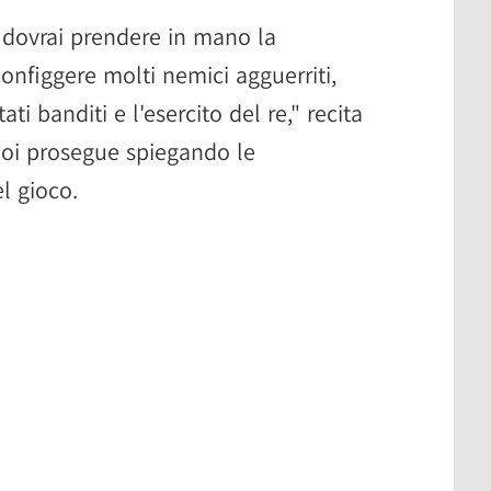
o dovrai prendere in mano la
configgere molti nemici agguerriti,
ati banditi e l'esercito del re," recita
 poi prosegue spiegando le
l gioco.