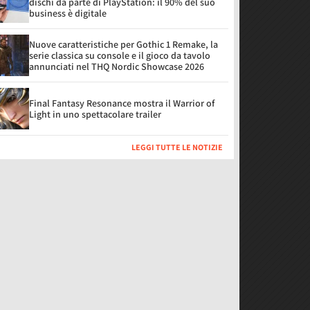
dischi da parte di PlayStation: il 90% del suo
business è digitale
Nuove caratteristiche per Gothic 1 Remake, la
serie classica su console e il gioco da tavolo
annunciati nel THQ Nordic Showcase 2026
Final Fantasy Resonance mostra il Warrior of
Light in uno spettacolare trailer
LEGGI TUTTE LE NOTIZIE