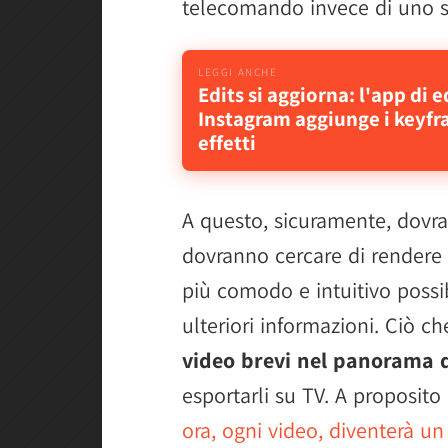
telecomando invece di uno 
Edits si aggiorna: l'app di e
Instagram aggiunge i keyfr
effetti
A questo, sicuramente, dovra
dovranno cercare di rendere l
più comodo e intuitivo possi
ulteriori informazioni. Ciò c
video brevi nel panorama d
esportarli su TV. A proposito
ora, ogni video, diventerà un