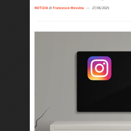
NOTIZIA
di
Francesco Messina
—
27/06/2025