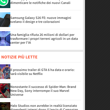
dimenticare le notifiche dei nuovi Canali
Samsung Galaxy S26 FE: nuove immagini
svelano il design e tre colorazioni
Una famiglia rifiuta 26 milioni di dollari per
trasformare i propri terreni agricoli in un data
center per l'IA
 NOTIZIE PIÙ LETTE
Il prossimo trailer di GTA 6 ha data e orario:
sarà visibile su Netflix
Nonostante il successo di Spider-Man: Brand
New Day, Sony interrompe il suo Marvel
Universe
Halo Studios non avrebbe in realtà licenziato
dipendenti interni dopo il lancio di Campaign