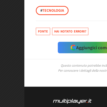
#
TECNOLOGIA
FONTE
HAI NOTATO ERRORI?
Aggiungici come
Questo contenuto potrebbe includ
Per conoscere i dettagli della nostra