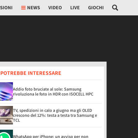
SIONI
NEWS
VIDEO
LIVE
GIOCHI
I POTREBBE INTERESSARE
Addio foto bruciate al sole: Samsung
rivoluziona le foto in HDR con ISOCELL HPC
TV, spedizioni in calo a giugno ma gli OLED
crescono del 12%: testa a testa tra Samsung e
TCL
WhatsApp per iPhone: un avviso per non