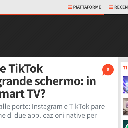
PIATTAFORME
RECEN
 e TikTok
T
8
grande schermo: in
smart TV?
 alle porte: Instagram e TikTok pare
ne di due applicazioni native per