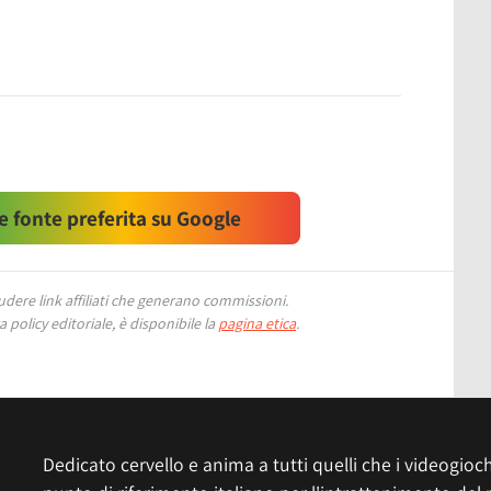
 fonte preferita su Google
ere link affiliati che generano commissioni.
 policy editoriale, è disponibile la
pagina etica
.
Dedicato cervello e anima a tutti quelli che i videogiochi