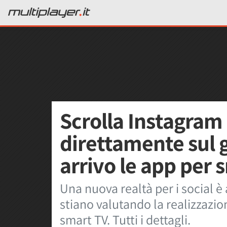
Scrolla Instagram
direttamente sul 
arrivo le app per 
Una nuova realtà per i social è
stiano valutando la realizzazio
smart TV. Tutti i dettagli.