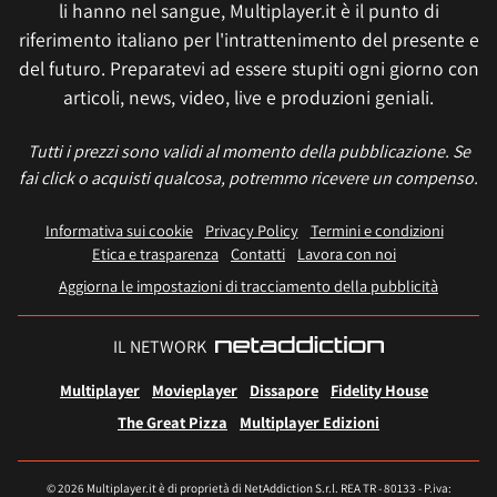
li hanno nel sangue, Multiplayer.it è il punto di
riferimento italiano per l'intrattenimento del presente e
del futuro. Preparatevi ad essere stupiti ogni giorno con
articoli, news, video, live e produzioni geniali.
Tutti i prezzi sono validi al momento della pubblicazione. Se
fai click o acquisti qualcosa, potremmo ricevere un compenso.
Informativa sui cookie
Privacy Policy
Termini e condizioni
Etica e trasparenza
Contatti
Lavora con noi
Aggiorna le impostazioni di tracciamento della pubblicità
IL NETWORK
Multiplayer
Movieplayer
Dissapore
Fidelity House
The Great Pizza
Multiplayer Edizioni
© 2026 Multiplayer.it è di proprietà di NetAddiction S.r.l. REA TR - 80133 - P.iva: