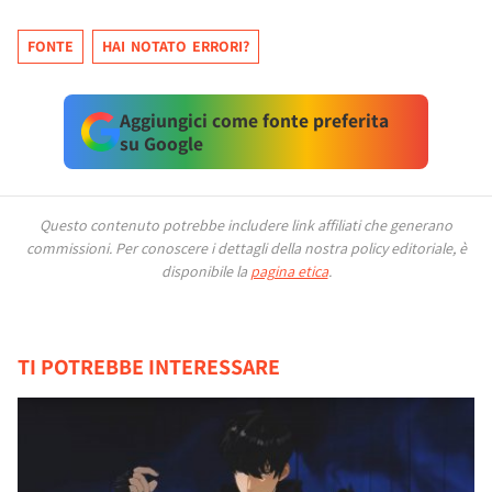
FONTE
HAI NOTATO ERRORI?
Aggiungici come fonte preferita
su Google
Questo contenuto potrebbe includere link affiliati che generano
commissioni.
Per conoscere i dettagli della nostra policy editoriale, è
disponibile la
pagina etica
.
TI POTREBBE INTERESSARE