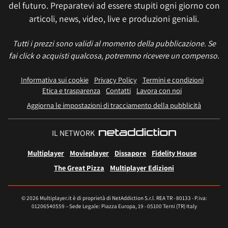
del futuro. Preparatevi ad essere stupiti ogni giorno con
articoli, news, video, live e produzioni geniali.
Tutti i prezzi sono validi al momento della pubblicazione. Se
fai click o acquisti qualcosa, potremmo ricevere un compenso.
Informativa sui cookie
Privacy Policy
Termini e condizioni
Etica e trasparenza
Contatti
Lavora con noi
Aggiorna le impostazioni di tracciamento della pubblicità
IL NETWORK
Multiplayer
Movieplayer
Dissapore
Fidelity House
The Great Pizza
Multiplayer Edizioni
© 2026 Multiplayer.it è di proprietà di NetAddiction S.r.l. REA TR - 80133 - P.iva:
01206540559 – Sede Legale: Piazza Europa, 19 - 05100 Terni (TR) Italy