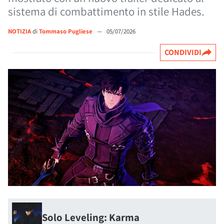
sistema di combattimento in stile Hades.
NOTIZIA
di
Tommaso Pugliese
—
05/07/2026
CONDIVIDI
Solo Leveling: Karma