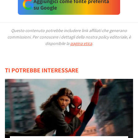
Aggiungici come fonte preferita
su Google
Questo contenuto potrebbe includere link affiliati che generano
commissioni.
Per conoscere i dettagli della nostra policy editoriale, è
disponibile la
pagina etica
.
TI POTREBBE INTERESSARE