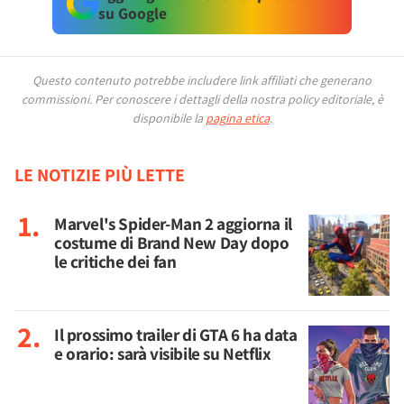
su Google
Questo contenuto potrebbe includere link affiliati che generano
commissioni.
Per conoscere i dettagli della nostra policy editoriale, è
disponibile la
pagina etica
.
LE NOTIZIE PIÙ LETTE
Marvel's Spider-Man 2 aggiorna il
costume di Brand New Day dopo
le critiche dei fan
Il prossimo trailer di GTA 6 ha data
e orario: sarà visibile su Netflix