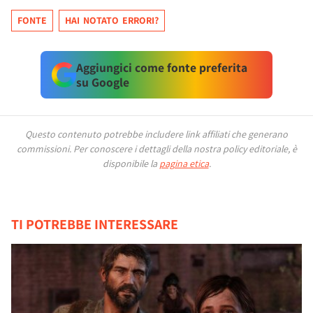
FONTE
HAI NOTATO ERRORI?
Aggiungici come fonte preferita
su Google
Questo contenuto potrebbe includere link affiliati che generano
commissioni.
Per conoscere i dettagli della nostra policy editoriale, è
disponibile la
pagina etica
.
TI POTREBBE INTERESSARE