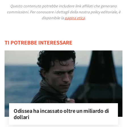
Questo contenuto potrebbe includere link affiliati che generano
commissioni.
Per conoscere i dettagli della nostra policy editoriale, è
disponibile la
pagina etica
.
TI POTREBBE INTERESSARE
Odissea ha incassato oltre un miliardo di 
dollari