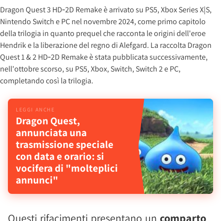
Dragon Quest 3 HD‑2D Remake è arrivato su PS5, Xbox Series X|S,
Nintendo Switch e PC nel novembre 2024, come primo capitolo
della trilogia in quanto prequel che racconta le origini dell'eroe
Hendrik e la liberazione del regno di Alefgard. La raccolta Dragon
Quest 1 & 2 HD‑2D Remake è stata pubblicata successivamente,
nell'ottobre scorso, su PS5, Xbox, Switch, Switch 2 e PC,
completando così la trilogia.
Dragon Quest,
annunciata una
trasmissione speciale
con data e orario: si
vocifera di "molteplici
annunci"
Questi rifacimenti presentano un
comparto