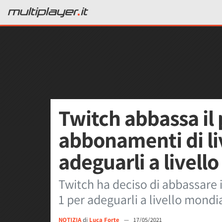
Twitch abbassa il 
abbonamenti di liv
adeguarli a livell
Twitch ha deciso di abbassare i
1 per adeguarli a livello mondi
NOTIZIA
di
Luca Forte
—
17/05/2021