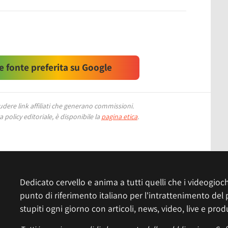
 fonte preferita su Google
ere link affiliati che generano commissioni.
 policy editoriale, è disponibile la
pagina etica
.
Dedicato cervello e anima a tutti quelli che i videogiochi
punto di riferimento italiano per l'intrattenimento del 
stupiti ogni giorno con articoli, news, video, live e prod