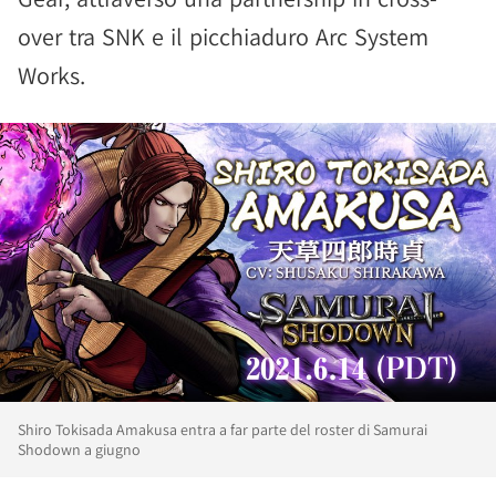
over tra SNK e il picchiaduro Arc System
Works.
Shiro Tokisada Amakusa entra a far parte del roster di Samurai
Shodown a giugno