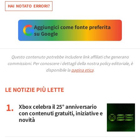
HAI NOTATO ERRORI?
Aggiungici come fonte preferita
su Google
Questo contenuto potrebbe includere link affiliati che generano
commissioni.
Per conoscere i dettagli della nostra policy editoriale, è
disponibile la
pagina etica
.
LE NOTIZIE PIÙ LETTE
Xbox celebra il 25° anniversario
con contenuti gratuiti, iniziative e
novità