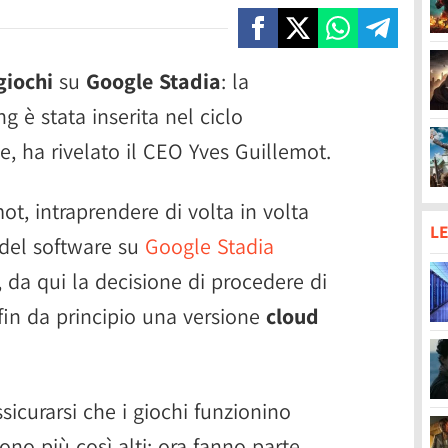
giochi
su
Google Stadia
: la
 è stata inserita nel ciclo
e, ha rivelato il CEO Yves Guillemot.
ot, intraprendere di volta in volta
LE
del software su
Google Stadia
 da qui la decisione di procedere di
in da principio una versione
cloud
sicurarsi che i giochi funzionino
no più così alti: ora fanno parte