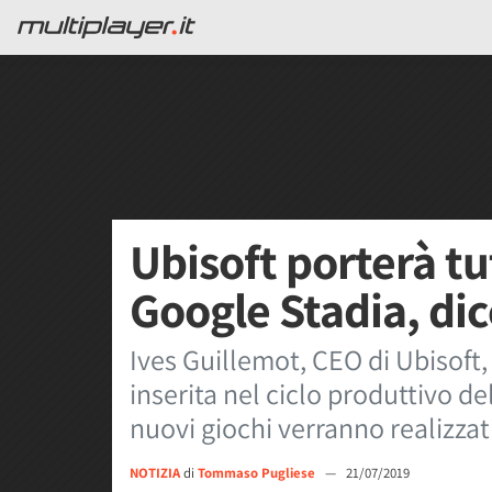
Ubisoft porterà tut
Google Stadia, dic
Ives Guillemot, CEO di Ubisoft,
inserita nel ciclo produttivo de
nuovi giochi verranno realizza
NOTIZIA
di
Tommaso Pugliese
—
21/07/2019