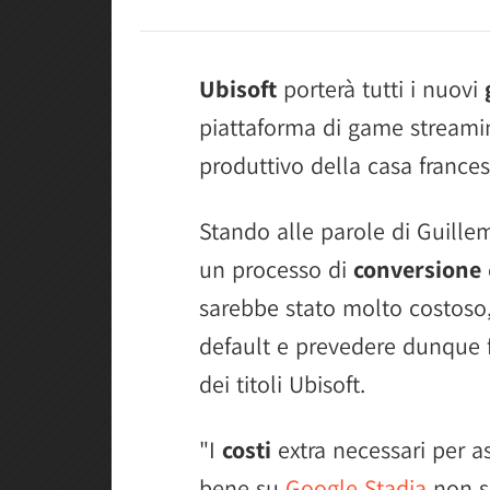
Ubisoft
porterà tutti i nuovi
piattaforma di game streaming
produttivo della casa frances
Stando alle parole di Guillem
un processo di
conversione
sarebbe stato molto costoso,
default e prevedere dunque f
dei titoli Ubisoft.
"I
costi
extra necessari per as
bene su
Google Stadia
non so