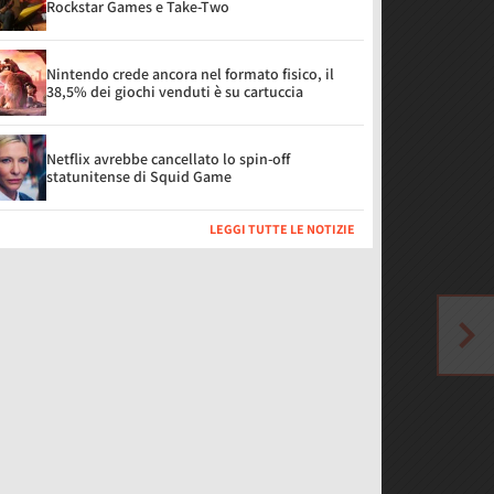
Rockstar Games e Take-Two
Nintendo crede ancora nel formato fisico, il
38,5% dei giochi venduti è su cartuccia
Netflix avrebbe cancellato lo spin-off
statunitense di Squid Game
LEGGI TUTTE LE NOTIZIE