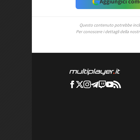
Aggiungici come
Questo contenuto potrebbe includ
Per conoscere i dettagli della nostra