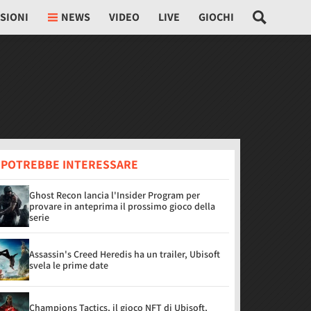
SIONI
NEWS
VIDEO
LIVE
GIOCHI
I POTREBBE INTERESSARE
Ghost Recon lancia l'Insider Program per
provare in anteprima il prossimo gioco della
serie
Assassin's Creed Heredis ha un trailer, Ubisoft
svela le prime date
Champions Tactics, il gioco NFT di Ubisoft,