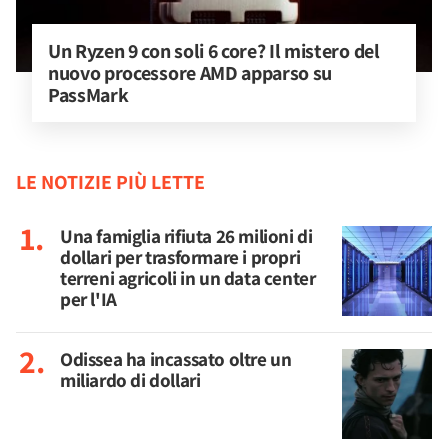
Un Ryzen 9 con soli 6 core? Il mistero del 
nuovo processore AMD apparso su 
PassMark
LE NOTIZIE PIÙ LETTE
Una famiglia rifiuta 26 milioni di
dollari per trasformare i propri
terreni agricoli in un data center
per l'IA
Odissea ha incassato oltre un
miliardo di dollari