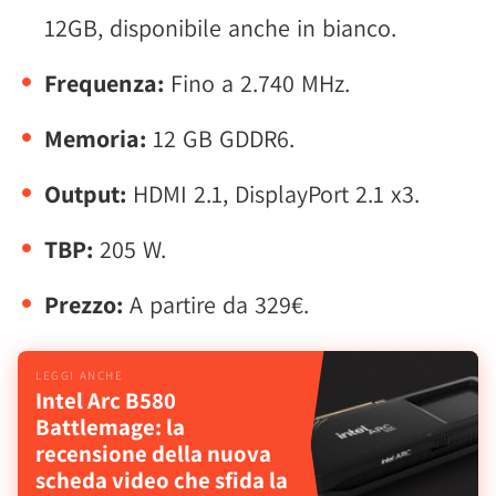
12GB, disponibile anche in bianco.
Frequenza:
Fino a 2.740 MHz.
Memoria:
12 GB GDDR6.
Output:
HDMI 2.1, DisplayPort 2.1 x3.
TBP:
205 W.
Prezzo:
A partire da 329€.
Intel Arc B580
Battlemage: la
recensione della nuova
scheda video che sfida la