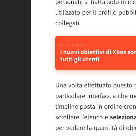
personali: si tratta solo di 
utilizzato per il profilo pubbl
collegati.
I nuovi obiettivi di Xbox so
tutti gli utenti
Una volta effettuato questo
particolare interfaccia che mo
timeline posta in ordine cron
scrollare l'elenco e
seleziona
per vedere la quantità di obie