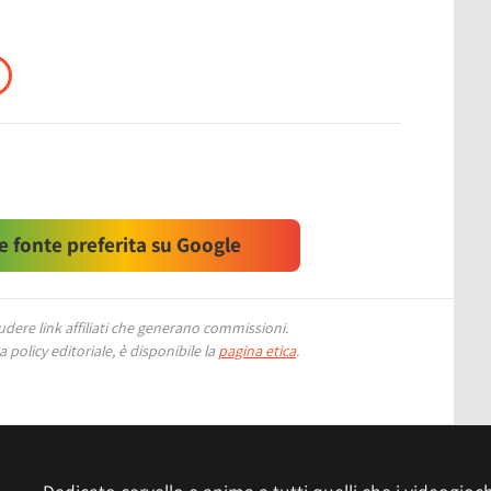
 fonte preferita su Google
ere link affiliati che generano commissioni.
 policy editoriale, è disponibile la
pagina etica
.