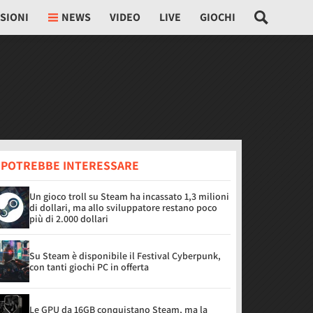
SIONI
NEWS
VIDEO
LIVE
GIOCHI
I POTREBBE INTERESSARE
Un gioco troll su Steam ha incassato 1,3 milioni
di dollari, ma allo sviluppatore restano poco
più di 2.000 dollari
Su Steam è disponibile il Festival Cyberpunk,
con tanti giochi PC in offerta
Le GPU da 16GB conquistano Steam, ma la