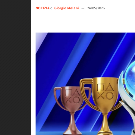
NOTIZIA
di
Giorgio Melani
—
24/05/2026