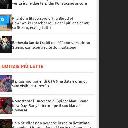
verità è che due terzi dei PC faticano ancora
Phantom Blade Zero e The Blood of
Dawnwalker sarebbero i giochi più desiderati
su Steam, ecco gli altri
Bethesda lancia i saldi del 40° anniversario su
Steam, con sconti su tutto il catalogo
 NOTIZIE PIÙ LETTE
Il prossimo trailer di GTA 6 ha data e orario:
sarà visibile su Netflix
Nonostante il successo di Spider-Man: Brand
New Day, Sony interrompe il suo Marvel
Universe
Halo Studios non avrebbe in realtà licenziato
dipendenti interni dopo il lancio di Campaign