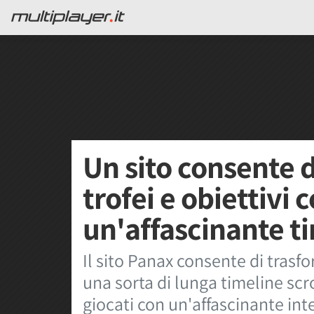
Un sito consente d
trofei e obiettivi
un'affascinante ti
Il sito Panax consente di trasfor
una sorta di lunga timeline scro
giocati con un'affascinante inte