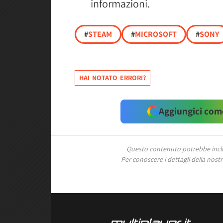
informazioni.
#
STEAM
#
MICROSOFT
#
SONY
HAI NOTATO ERRORI?
Aggiungici come
Questo contenuto potrebbe includ
Per conoscere i dettagli della nostra