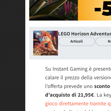
LEGO Horizon Adventu
Articoli
N
Su Instant Gaming è present
calare il prezzo della versio
l'offerta prevede uno
sconto
d'acquisto di 21,95€
. La key
gioco direttamente tramite q