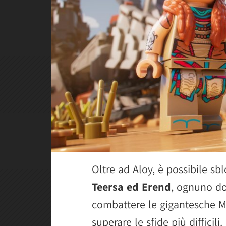
Oltre ad Aloy, è possibile s
Teersa ed Erend
, ognuno dot
combattere le gigantesche Ma
superare le sfide più difficili.