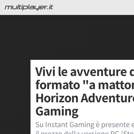
Vivi le avventure d
formato "a matto
Horizon Adventure
Gaming
Su Instant Gaming è presente e
il prezzo della versione PC (S