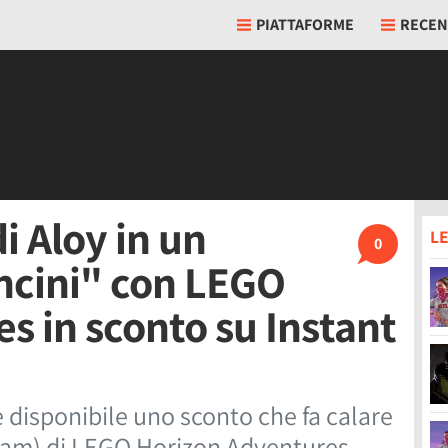
PIATTAFORME
RECEN
i Aloy in un
LE
0
ncini" con LEGO
s in sconto su Instant
 disponibile uno sconto che fa calare
team) di LEGO Horizon Adventures.