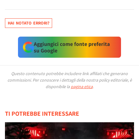
HAI NOTATO ERRORI?
Aggiungici come fonte preferita
su Google
Questo contenuto potrebbe includere link affiliati che generano
commissioni.
Per conoscere i dettagli della nostra policy editoriale, è
disponibile la
pagina etica
.
TI POTREBBE INTERESSARE