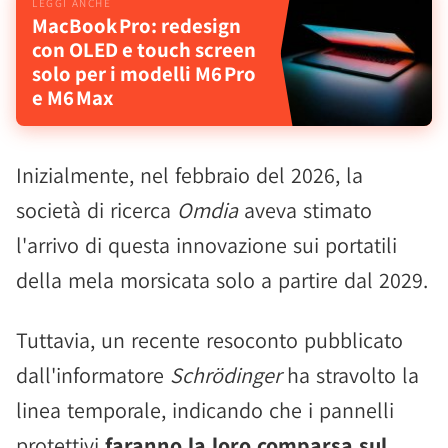
MacBook Pro: redesign
con OLED e touch screen
solo per i modelli M6 Pro
e M6 Max
Inizialmente, nel febbraio del 2026, la
società di ricerca
Omdia
aveva stimato
l'arrivo di questa innovazione sui portatili
della mela morsicata solo a partire dal 2029.
Tuttavia, un recente resoconto pubblicato
dall'informatore
Schrödinger
ha stravolto la
linea temporale, indicando che i pannelli
protettivi
faranno la loro comparsa sul