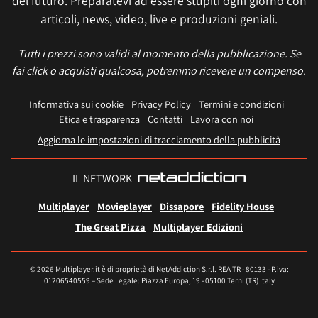
del futuro. Preparatevi ad essere stupiti ogni giorno con
articoli, news, video, live e produzioni geniali.
Tutti i prezzi sono validi al momento della pubblicazione. Se
fai click o acquisti qualcosa, potremmo ricevere un compenso.
Informativa sui cookie
Privacy Policy
Termini e condizioni
Etica e trasparenza
Contatti
Lavora con noi
Aggiorna le impostazioni di tracciamento della pubblicità
IL NETWORK
Multiplayer
Movieplayer
Dissapore
Fidelity House
The Great Pizza
Multiplayer Edizioni
© 2026 Multiplayer.it è di proprietà di NetAddiction S.r.l. REA TR - 80133 - P.iva:
01206540559 – Sede Legale: Piazza Europa, 19 - 05100 Terni (TR) Italy