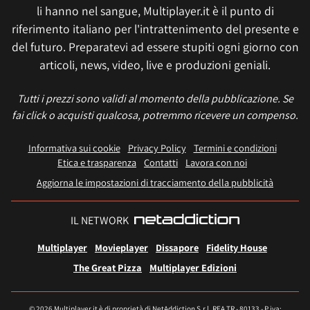
li hanno nel sangue, Multiplayer.it è il punto di
riferimento italiano per l'intrattenimento del presente e
del futuro. Preparatevi ad essere stupiti ogni giorno con
articoli, news, video, live e produzioni geniali.
Tutti i prezzi sono validi al momento della pubblicazione. Se
fai click o acquisti qualcosa, potremmo ricevere un compenso.
Informativa sui cookie
Privacy Policy
Termini e condizioni
Etica e trasparenza
Contatti
Lavora con noi
Aggiorna le impostazioni di tracciamento della pubblicità
IL NETWORK
Multiplayer
Movieplayer
Dissapore
Fidelity House
The Great Pizza
Multiplayer Edizioni
© 2026 Multiplayer.it è di proprietà di NetAddiction S.r.l. REA TR - 80133 - P.iva: