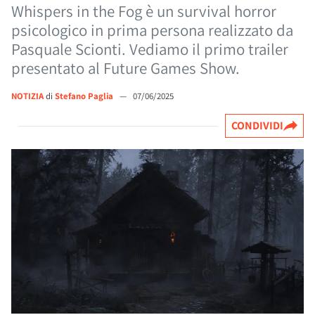
Whispers in the Fog è un survival horror
psicologico in prima persona realizzato da
Pasquale Scionti. Vediamo il primo trailer
presentato al Future Games Show.
NOTIZIA
di
Stefano Paglia
—
07/06/2025
CONDIVIDI