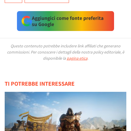
Aggiungici come fonte preferita
su Google
Questo contenuto potrebbe includere link affiliati che generano
commissioni.
Per conoscere i dettagli della nostra policy editoriale, è
disponibile la
pagina etica
.
TI POTREBBE INTERESSARE