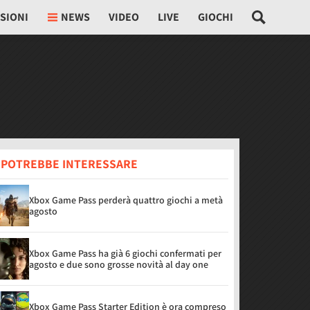
SIONI
NEWS
VIDEO
LIVE
GIOCHI
I POTREBBE INTERESSARE
Xbox Game Pass perderà quattro giochi a metà
agosto
Xbox Game Pass ha già 6 giochi confermati per
agosto e due sono grosse novità al day one
Xbox Game Pass Starter Edition è ora compreso