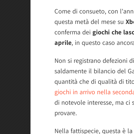
Come di consueto, con l'annun
questa metà del mese su
Xb
conferma dei
giochi che las
aprile
, in questo caso ancora
Non si registrano defezioni 
saldamente il bilancio del Ga
quantità che di qualità di ti
giochi in arrivo nella secon
di notevole interesse, ma c
provare.
Nella fattispecie, questa è l