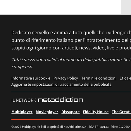
Dedicato cervello e anima a tutti quelli che i videogiochi
punto di riferimento italiano per l'intrattenimento del 
stupiti ogni giorno con articoli, news, video, live e prod
Tutti i prezzi sono validi al momento della pubblicazione. Se 
compenso.
Informativa sui cookie
Privacy Policy
Termini e condizioni
Etica 
Aggiorna le impostazioni di tracciamento della pubblicità
IL NETWORK
Multiplayer
Movieplayer
Dissapore
Fidelity House
The Great
© 2026 Multiplayer.it è di proprietà di NetAddiction S.r.l. REA TR - 80133 - P.iva: 012065