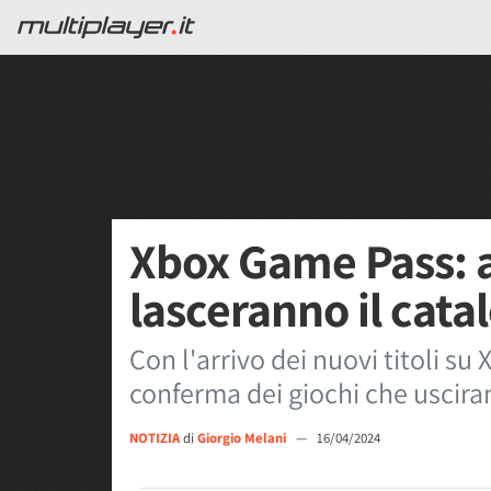
Xbox Game Pass: al
lasceranno il catal
Con l'arrivo dei nuovi titoli su
conferma dei giochi che usciran
NOTIZIA
di
Giorgio Melani
—
16/04/2024