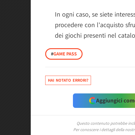
In ogni caso, se siete interes
procedere con l'acquisto sfr
dei giochi presenti nel cata
#
GAME PASS
HAI NOTATO ERRORI?
Aggiungici come
Questo contenuto potrebbe includ
Per conoscere i dettagli della nostra