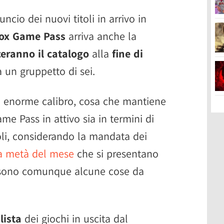
cio dei nuovi titoli in arrivo in
ox Game Pass
arriva anche la
ceranno il catalogo
alla
fine di
 un gruppetto di sei.
di enorme calibro, cosa che mantiene
me Pass in attivo sia in termini di
toli, considerando la mandata dei
da metà del mese
che si presentano
i sono comunque alcune cose da
a
lista
dei giochi in uscita dal