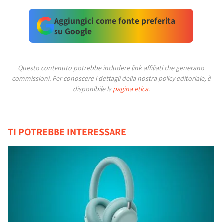
Aggiungici come fonte preferita
su Google
Questo contenuto potrebbe includere link affiliati che generano
commissioni.
Per conoscere i dettagli della nostra policy editoriale, è
disponibile la
pagina etica
.
TI POTREBBE INTERESSARE