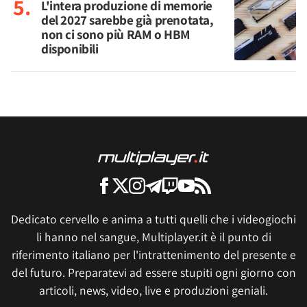
L'intera produzione di memorie
del 2027 sarebbe già prenotata,
non ci sono più RAM o HBM
disponibili
Dedicato cervello e anima a tutti quelli che i videogiochi
li hanno nel sangue, Multiplayer.it è il punto di
riferimento italiano per l'intrattenimento del presente e
del futuro. Preparatevi ad essere stupiti ogni giorno con
articoli, news, video, live e produzioni geniali.