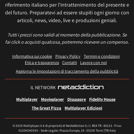
riferimento italiano per l'intrattenimento del presente e
del futuro. Preparatevi ad essere stupiti ogni giorno con
articoli, news, video, live e produzioni geniali.
Tutti i prezzi sono validi al momento della pubblicazione. Se
fai click o acquisti qualcosa, potremmo ricevere un compenso.
Informativa sui cookie
Privacy Policy
Termini e condizioni
Etica e trasparenza
Contatti
Lavora con noi
Aggiorna le impostazioni di tracciamento della pubblicità
IL NETWORK
Multiplayer
Movieplayer
Dissapore
Fidelity House
The Great Pizza
Multiplayer Edizioni
© 2026 Multiplayer.it è di proprietà di NetAddiction S.r.l. REA TR - 80133 - P.iva:
01206540559 – Sede Legale: Piazza Europa, 19 - 05100 Terni (TR) Italy