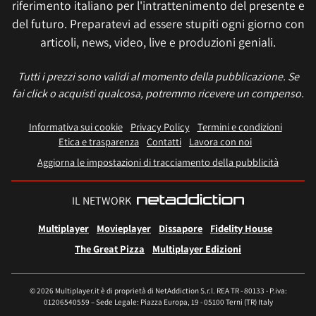
riferimento italiano per l'intrattenimento del presente e
del futuro. Preparatevi ad essere stupiti ogni giorno con
articoli, news, video, live e produzioni geniali.
Tutti i prezzi sono validi al momento della pubblicazione. Se
fai click o acquisti qualcosa, potremmo ricevere un compenso.
Informativa sui cookie
Privacy Policy
Termini e condizioni
Etica e trasparenza
Contatti
Lavora con noi
Aggiorna le impostazioni di tracciamento della pubblicità
IL NETWORK
Multiplayer
Movieplayer
Dissapore
Fidelity House
The Great Pizza
Multiplayer Edizioni
© 2026 Multiplayer.it è di proprietà di NetAddiction S.r.l. REA TR - 80133 - P.iva:
01206540559 – Sede Legale: Piazza Europa, 19 - 05100 Terni (TR) Italy