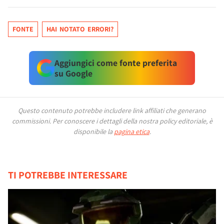
FONTE
HAI NOTATO ERRORI?
Aggiungici come fonte preferita
su Google
Questo contenuto potrebbe includere link affiliati che generano
commissioni.
Per conoscere i dettagli della nostra policy editoriale, è
disponibile la
pagina etica
.
TI POTREBBE INTERESSARE