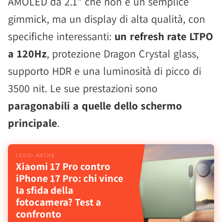
AMOLED da 2.1" che non è un semplice
gimmick, ma un display di alta qualità, con
specifiche interessanti:
un refresh rate LTPO
a 120Hz
, protezione Dragon Crystal glass,
supporto HDR e una luminosità di picco di
3500 nit. Le sue prestazioni sono
paragonabili a quelle dello schermo
principale
.
Xiaomi 17 Pro contro
iPhone 17 Pro: chi vince
la sfida della
fotocamera? Test a
confronto