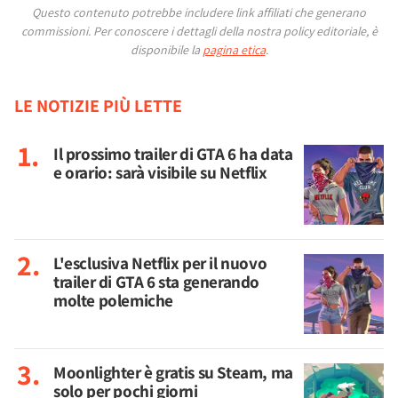
Questo contenuto potrebbe includere link affiliati che generano
commissioni.
Per conoscere i dettagli della nostra policy editoriale, è
disponibile la
pagina etica
.
LE NOTIZIE PIÙ LETTE
Il prossimo trailer di GTA 6 ha data
e orario: sarà visibile su Netflix
L'esclusiva Netflix per il nuovo
trailer di GTA 6 sta generando
molte polemiche
Moonlighter è gratis su Steam, ma
solo per pochi giorni